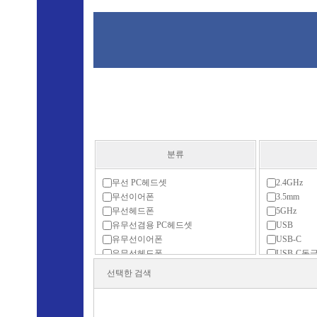
분류
무선 PC헤드셋
2.4GHz
무선이어폰
3.5mm
무선헤드폰
5GHz
유무선겸용 PC헤드셋
USB
유무선이어폰
USB-C
유무선헤드폰
USB-C동
유선 PC헤드셋
USB동글
선택한 검색
유선이어폰
무선2.4GH
유선헤드폰
이어폰 충전케이스