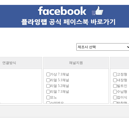
연결방식
채널지원
가상 7.1채널
고정형
리얼 5.1채널
내장형
리얼 5.2채널
빌트인
리얼 7.1채널
수납형
모노
접이식
글
스테레오
탈착형
플렉시
z