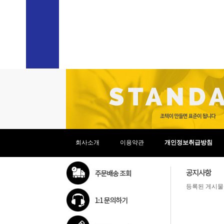
라이젠9(ZEN4)
39.11cm(1
라이젠AI 5
39.62cm(1
라이젠AI 7
40.6cm(1
라이젠AI 9
40.8cm(1
라이젠AI Max+
40.89cm(1
베이트레일
41.05cm(1
셀러론
43.18cm(
실버
43.94cm(1
체리트레일
45.72cm(
코어3
코어5
코어7
코어M
코어i3
코어i5
회사소개
이용약관
개인정보취급방침
코어i7
코어i9
코어 울트라5
코어 울트라5(S3)
등록된 게시물
코어 울트라7
코어 울트라7(S3)
코어 울트라9
펜티엄