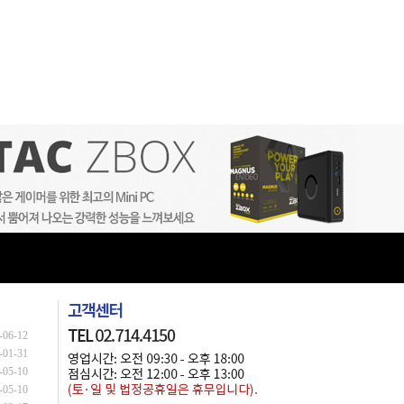
-06-12
-01-31
-05-10
-05-10