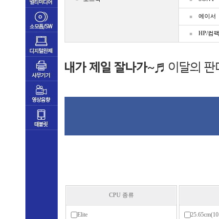
에이서
HP/컴
CPU 종류
Elite
25.65cm(1