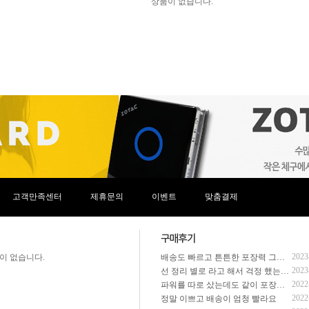
5.4인치)
3200x2000(WQHD+)
5.6인치)
3240x2160
6인치)
3456x2234
6인치)
3840x2160(4K UHD)
6.1인치)
3840x2400(WQUXGA)
6.2인치)
17인치)
7.3인치)
18인치)
고객만족센터
제휴문의
이벤트
맞춤결제
2023
이 없습니다.
배송도 빠르고 튼튼한 포장력 그리고 주말에도 문의사항을 완벽하게 해결해주셨어요
2023
선 정리 별로 라고 해서 걱정 했는데 완전 잘 되서 왔고 전화 해주셔서 추가 부품들도 그냥 다 조립 해주시고 배송도 하루만에 왔음. 진짜 다음에 살 때도 여기서 사야겠다고 다짐함
2022
파워를 따로 샀는데도 같이 포장해주시고 빠르게 주셔서 감사합니다!!
2022
정말 이쁘고 배송이 엄청 빨라요