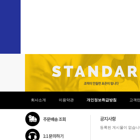
라이젠9-6세대
라이젠 임베디드
셀러론
아톰
애슬론
제온
코어3
코어5
코어7
코어i3
코어i3-4세대
코어i3-6세대
코어i3-7세대
코어i3-8세대
코어i3-9세대
코어i3-10세대
회사소개
이용약관
개인정보취급방침
고객
코어i3-11세대
코어i3-12세대
코어i3-13세대
코어i3-14세대
등록된 게시물이 없습니
코어i5
코어i5-4세대