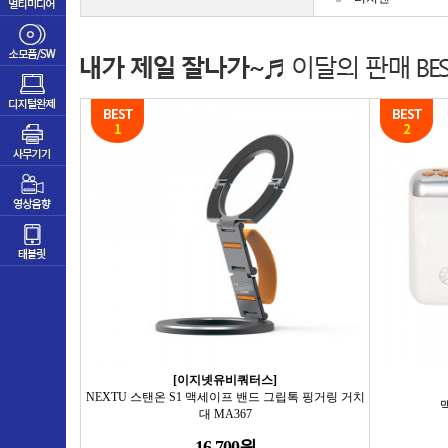
[이지넷유비쿼터스]
NEXTU 스탠온 S1 맥세이프 밴드 그립톡 핑거링 거치
맥
대 MA367
16,700원