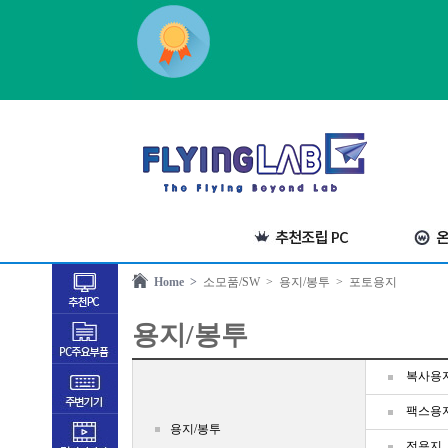
Home >
소모품/SW
> 용지/봉투
> 포토용지
용지/봉투
복사용
팩스용
용지/봉투
전용지