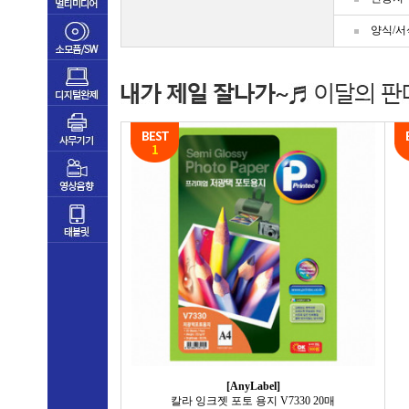
양식/서
[AnyLabel]
칼라 잉크젯 포토 용지 V7330 20매