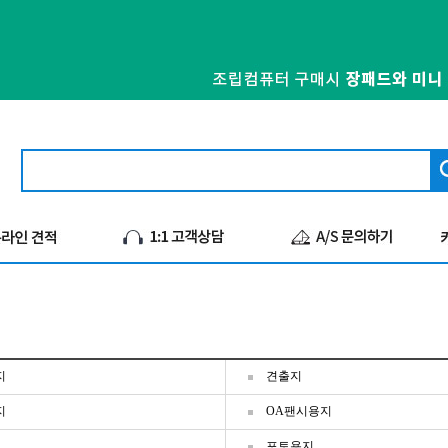
지
견출지
지
OA팬시용지
포토용지