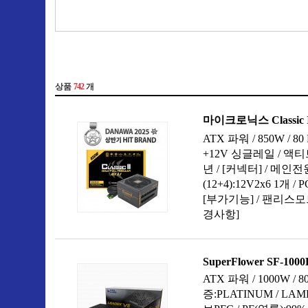
900W~999W
1000W~1299W
1300W~1599W
1600W~1999W
2000W 이상