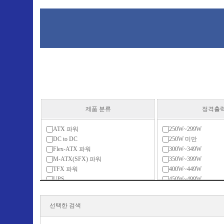
제품 분류
정격출
ATX 파워
250W~299W
DC to DC
250W 미만
Flex-ATX 파워
300W~349W
M-ATX(SFX) 파워
350W~399W
TFX 파워
400W~449W
UPS
450W~499W
리던던트
500W~599W
서버용 파워
600W~699W
선택한 검색
전용 액세서리
700W~799W
800W~899W