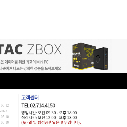
-06-12
-01-31
-05-10
-05-10