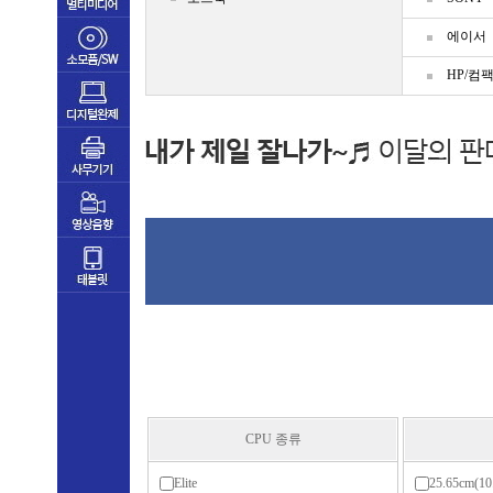
에이서
HP/컴
CPU 종류
Elite
25.65cm(1