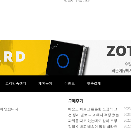
5.4인치)
3200x2000(WQHD+)
5.6인치)
3240x2160
6인치)
3456x2234
6인치)
3840x2160(4K UHD)
6.1인치)
3840x2400(WQUXGA)
6.2인치)
17인치)
7.3인치)
18인치)
고객만족센터
제휴문의
이벤트
맞춤결제
2023
이 없습니다.
배송도 빠르고 튼튼한 포장력 그리고 주말에도 문의사항을 완벽하게 해결해주셨어요
2023
선 정리 별로 라고 해서 걱정 했는데 완전 잘 되서 왔고 전화 해주셔서 추가 부품들도 그냥 다 조립 해주시고 배송도 하루만에 왔음. 진짜 다음에 살 때도 여기서 사야겠다고 다짐함
2022
파워를 따로 샀는데도 같이 포장해주시고 빠르게 주셔서 감사합니다!!
2022
정말 이쁘고 배송이 엄청 빨라요