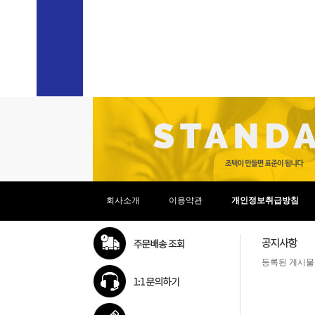
라이젠9(ZEN4)
39.11cm(1
라이젠AI 5
39.62cm(1
라이젠AI 7
40.6cm(1
라이젠AI 9
40.8cm(1
라이젠AI Max+
40.89cm(1
베이트레일
41.05cm(1
셀러론
43.18cm(
실버
43.94cm(1
체리트레일
45.72cm(
코어3
코어5
코어7
코어M
코어i3
코어i5
회사소개
이용약관
개인정보취급방침
코어i7
코어i9
코어 울트라5
코어 울트라5(S3)
등록된 게시물
코어 울트라7
코어 울트라7(S3)
코어 울트라9
펜티엄