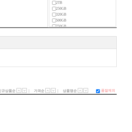
2TB
250GB
320GB
500GB
750GB